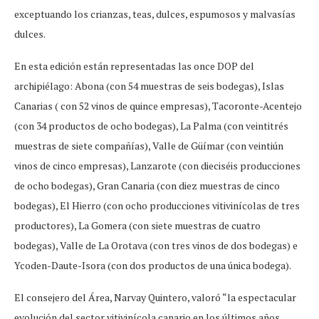
exceptuando los crianzas, teas, dulces, espumosos y malvasías
dulces.
En esta edición están representadas las once DOP del
archipiélago: Abona (con 54 muestras de seis bodegas), Islas
Canarias ( con 52 vinos de quince empresas), Tacoronte-Acentejo
(con 34 productos de ocho bodegas), La Palma (con veintitrés
muestras de siete compañías), Valle de Güímar (con veintiún
vinos de cinco empresas), Lanzarote (con dieciséis producciones
de ocho bodegas), Gran Canaria (con diez muestras de cinco
bodegas), El Hierro (con ocho producciones vitivinícolas de tres
productores), La Gomera (con siete muestras de cuatro
bodegas), Valle de La Orotava (con tres vinos de dos bodegas) e
Ycoden-Daute-Isora (con dos productos de una única bodega).
El consejero del Área, Narvay Quintero, valoró “la espectacular
evolución del sector vitivinícola canario en los últimos años