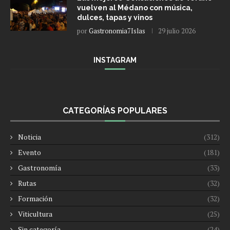
vuelven al Médano con música,
dulces, tapas y vinos
por
Gastronomia7Islas
29 julio 2026
INSTAGRAM
CATEGORÍAS POPULARES
Noticia
(312)
Evento
(181)
Gastronomía
(33)
Rutas
(32)
Formación
(32)
Viticultura
(25)
Sin categoría
(24)