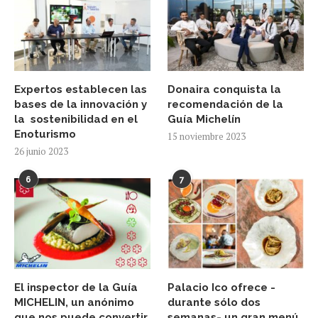
Expertos establecen las
Donaira conquista la
bases de la innovación y
recomendación de la
la sostenibilidad en el
Guía Michelín
Enoturismo
15 noviembre 2023
26 junio 2023
6
7
El inspector de la Guía
Palacio Ico ofrece -
MICHELIN, un anónimo
durante sólo dos
que nos puede convertir
semanas- un gran menú