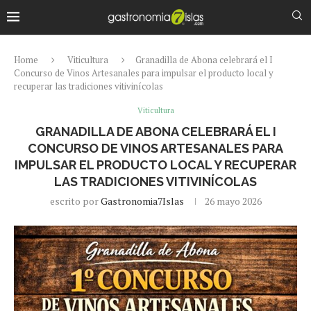
Home
Viticultura
Granadilla de Abona celebrará el I
Concurso de Vinos Artesanales para impulsar el producto local y
recuperar las tradiciones vitivinícolas
Viticultura
GRANADILLA DE ABONA CELEBRARÁ EL I
CONCURSO DE VINOS ARTESANALES PARA
IMPULSAR EL PRODUCTO LOCAL Y RECUPERAR
LAS TRADICIONES VITIVINÍCOLAS
escrito por
Gastronomia7Islas
26 mayo 2026