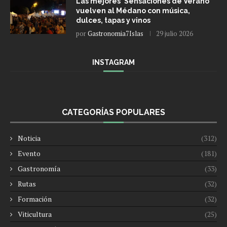
Las mejores ‘Sensaciones de Verano’
vuelven al Médano con música,
dulces, tapas y vinos
por
Gastronomia7Islas
29 julio 2026
INSTAGRAM
CATEGORÍAS POPULARES
Noticia
(312)
Evento
(181)
Gastronomía
(33)
Rutas
(32)
Formación
(32)
Viticultura
(25)