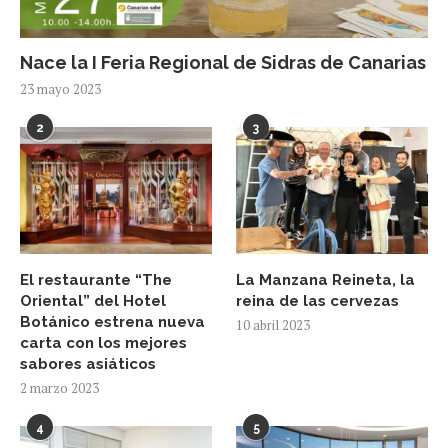
Nace la I Feria Regional de Sidras de Canarias
23 mayo 2023
2
3
El restaurante “The
La Manzana Reineta, la
Oriental” del Hotel
reina de las cervezas
Botánico estrena nueva
10 abril 2023
carta con los mejores
sabores asiáticos
2 marzo 2023
4
5