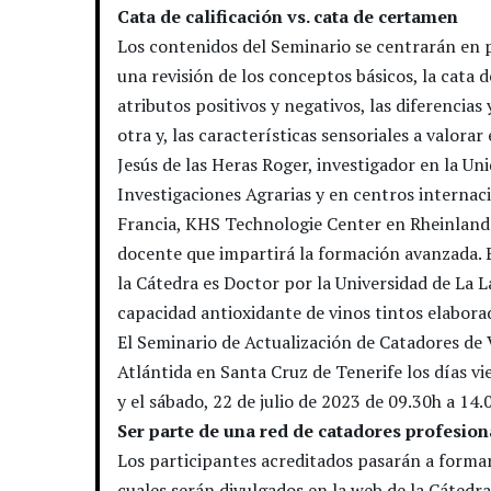
Cata de calificación vs. cata de certamen
Los contenidos del Seminario se centrarán en p
una revisión de los conceptos básicos, la cata d
atributos positivos y negativos, las diferencia
otra y, las características sensoriales a valorar 
Jesús de las Heras Roger, investigador en la Un
Investigaciones Agrarias y en centros internac
Francia, KHS Technologie Center en Rheinland-P
docente que impartirá la formación avanzada. 
la Cátedra es Doctor por la Universidad de La L
capacidad antioxidante de vinos tintos elabora
El Seminario de Actualización de Catadores de V
Atlántida en Santa Cruz de Tenerife los días vie
y el sábado, 22 de julio de 2023 de 09.30h a 14
Ser parte de una red de catadores profesio
Los participantes acreditados pasarán a formar
cuales serán divulgados en la web de la Cátedr