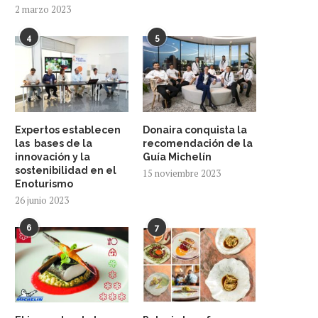
2 marzo 2023
4
5
Expertos establecen
Donaira conquista la
las bases de la
recomendación de la
innovación y la
Guía Michelín
sostenibilidad en el
15 noviembre 2023
Enoturismo
26 junio 2023
6
7