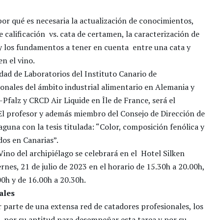
or qué es necesaria la actualización de conocimientos,
e calificación vs. cata de certamen, la caracterización de
s y los fundamentos a tener en cuenta entre una cata y
en el vino.
idad de Laboratorios del Instituto Canario de
ionales del ámbito industrial alimentario en Alemania y
falz y CRCD Air Liquide en Île de France, será el
El profesor y además miembro del Consejo de Dirección de
aguna con la tesis titulada: “Color, composición fenólica y
dos en Canarias”.
ino del archipiélago se celebrará en el Hotel Silken
rnes, 21 de julio de 2023 en el horario de 15.30h a 20.00h,
.00h y de 16.00h a 20.30h.
nales
 parte de una extensa red de catadores profesionales, los
a por su aptitud para desempeñar esta tarea y por su