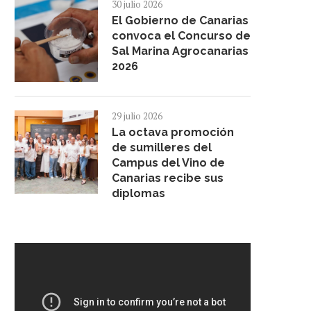
30 julio 2026
El Gobierno de Canarias
convoca el Concurso de
Sal Marina Agrocanarias
2026
LA ULL FIRMA UN ACUERDO CON
TENERIFE PRESENTA EL 
LA CÁTEDRA...
GRAN ENCUENTRO MUNDIA
29 julio 2026
20 mayo 2026
10 noviembre 2025
La octava promoción
de sumilleres del
Campus del Vino de
Canarias recibe sus
diplomas