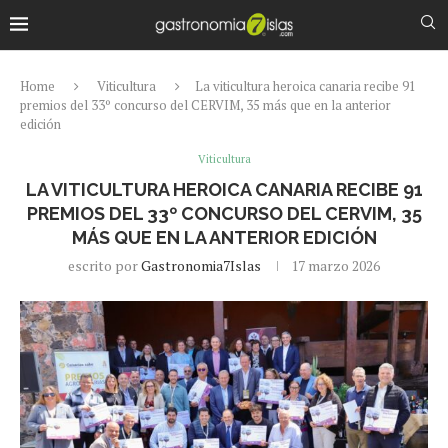
Home
Viticultura
La viticultura heroica canaria recibe 91
premios del 33º concurso del CERVIM, 35 más que en la anterior
edición
Viticultura
LA VITICULTURA HEROICA CANARIA RECIBE 91
PREMIOS DEL 33º CONCURSO DEL CERVIM, 35
MÁS QUE EN LA ANTERIOR EDICIÓN
escrito por
Gastronomia7Islas
17 marzo 2026