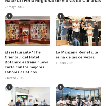
Nace la I Feria Regional de Sidras de Canarias
23 mayo 2023
2
3
El restaurante “The
La Manzana Reineta, la
Oriental” del Hotel
reina de las cervezas
Botánico estrena nueva
10 abril 2023
carta con los mejores
sabores asiáticos
2 marzo 2023
4
5