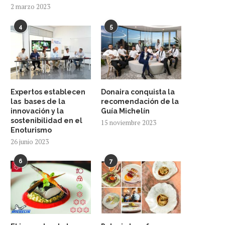
2 marzo 2023
4
5
Expertos establecen
Donaira conquista la
las bases de la
recomendación de la
innovación y la
Guía Michelín
sostenibilidad en el
15 noviembre 2023
Enoturismo
26 junio 2023
6
7