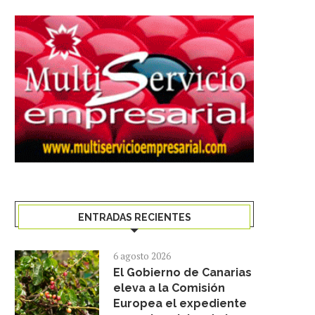
GF HOTELES UNE IA Y ECONOMÍA
GMR CANARIAS Y EL CD T
CIRCULAR Y...
FEMENINO RENUEVAN
27 julio 2026
16 julio 2026
ENTRADAS RECIENTES
6 agosto 2026
El Gobierno de Canarias
eleva a la Comisión
Europea el expediente