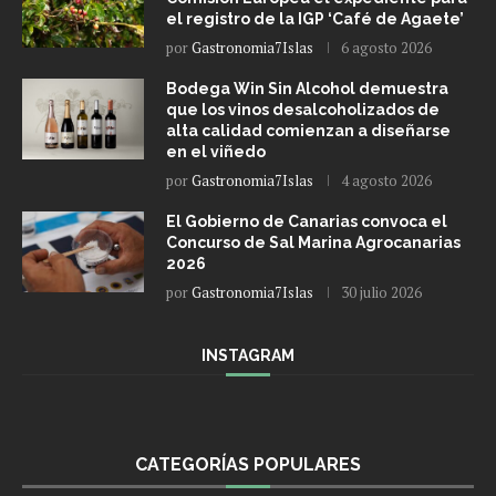
el registro de la IGP ‘Café de Agaete’
por
Gastronomia7Islas
6 agosto 2026
Bodega Win Sin Alcohol demuestra
que los vinos desalcoholizados de
alta calidad comienzan a diseñarse
en el viñedo
por
Gastronomia7Islas
4 agosto 2026
El Gobierno de Canarias convoca el
Concurso de Sal Marina Agrocanarias
2026
por
Gastronomia7Islas
30 julio 2026
INSTAGRAM
CATEGORÍAS POPULARES