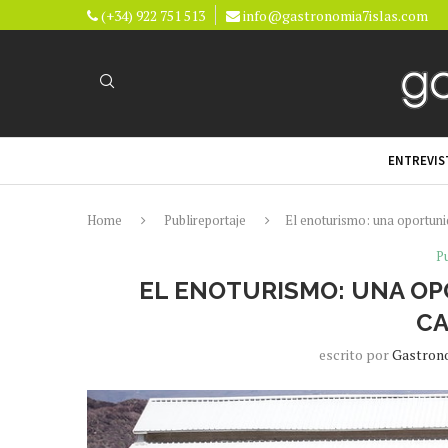
(+34) 922 751 513
info@gastronomia7islas.com
ENTREVIS
Home
Publireportaje
El enoturismo: una oportuni
Pu
EL ENOTURISMO: UNA OP
CA
escrito por
Gastron