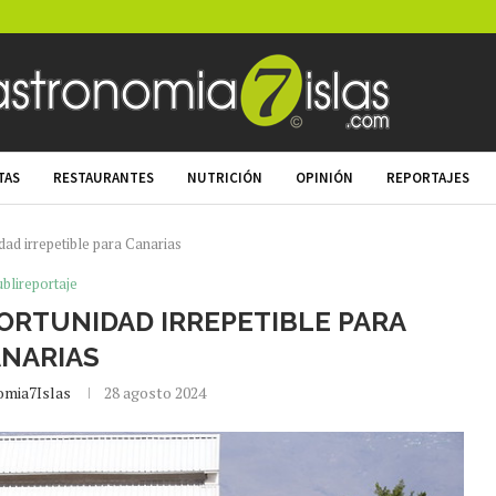
TAS
RESTAURANTES
NUTRICIÓN
OPINIÓN
REPORTAJES
dad irrepetible para Canarias
blireportaje
ORTUNIDAD IRREPETIBLE PARA
NARIAS
omia7Islas
28 agosto 2024