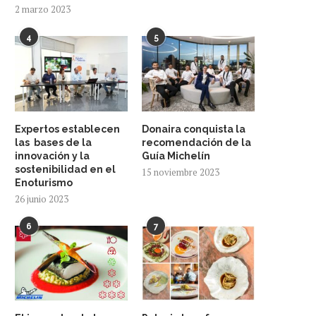
2 marzo 2023
4
5
Expertos establecen
Donaira conquista la
las bases de la
recomendación de la
innovación y la
Guía Michelín
sostenibilidad en el
15 noviembre 2023
Enoturismo
26 junio 2023
6
7