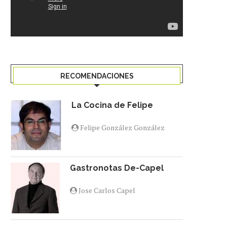
RECOMENDACIONES
La Cocina de Felipe
Felipe González González
Gastronotas De-Capel
22 ESTABLECIMIENTOS
ÚLTIMOS DÍAS PARA DISFR
COMERCIALES Y DE
LA RUTA DEL...
Jose Carlos Capel
RESTAURACIÓN PARTICIPAN EN...
17 diciembre 2025
22 enero 2026