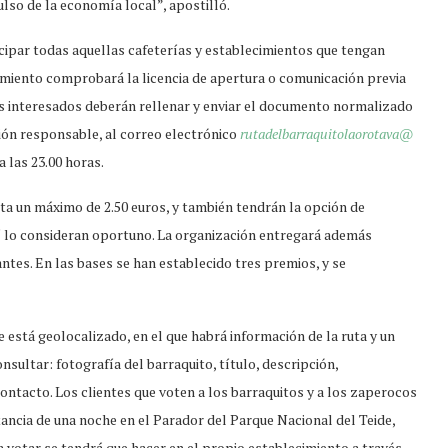
lso de la economía local”, apostilló.
cipar todas aquellas cafeterías y establecimientos que tengan
tamiento comprobará la licencia de apertura o comunicación previa
ntos interesados deberán rellenar y enviar el documento normalizado
ión responsable, al correo electrónico
rutadelbarraquitolaorotava@
a las 23.00 horas.
sta un máximo de 2.50 euros, y también tendrán la opción de
í lo consideran oportuno. La organización entregará además
ntes. En las bases se han establecido tres premios, y se
 está geolocalizado, en el que habrá información de la ruta y un
nsultar: fotografía del barraquito, título, descripción,
ontacto. Los clientes que voten a los barraquitos y a los zaperocos
tancia de una noche en el Parador del Parque Nacional del Teide,
 votar se tendrá que hacer en el propio establecimiento a través