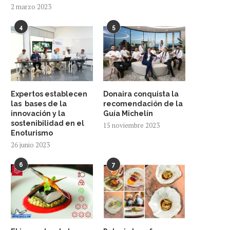
2 marzo 2023
4
5
Expertos establecen
Donaira conquista la
las bases de la
recomendación de la
innovación y la
Guía Michelín
sostenibilidad en el
15 noviembre 2023
Enoturismo
26 junio 2023
6
7