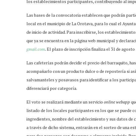
los establecimientos participantes, contribuyendo al impu
Las bases de la convocatoria establecen que podrán parti
local en el municipio de La Orotava, para lo cual el Ayun
de inicio de actividad. Para inscribirse, los establecimie
que ya se encuentra en la página web municipal y declarac
gmail.com
.
El plazo de inscripción finaliza el 31 de agosto 
Las cafeterías podrán decidir el precio del barraquito, ha
acompañarlo con un producto dulce o de repostería si as
salvamanteles y posavasos para identificar a los participa
diferenciará por categoría.
El voto se realizará mediante un servicio
online
webapp
que
listado de los locales participantes en los que se puede co
ingredientes, nombre del establecimiento y sus datos de c
a través de dicho sistema, entrarán en el sorteo de una es
para dos personas con desayuno o almuerzo incluido. Para