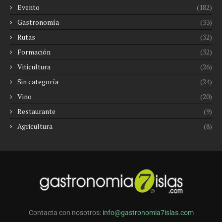
Evento
(182)
Gastronomía
(33)
Rutas
(32)
Formación
(32)
Viticultura
(26)
Sin categoría
(24)
Vino
(20)
Restaurante
(9)
Agricultura
(8)
Contacta con nosotros:
info@gastronomia7islas.com