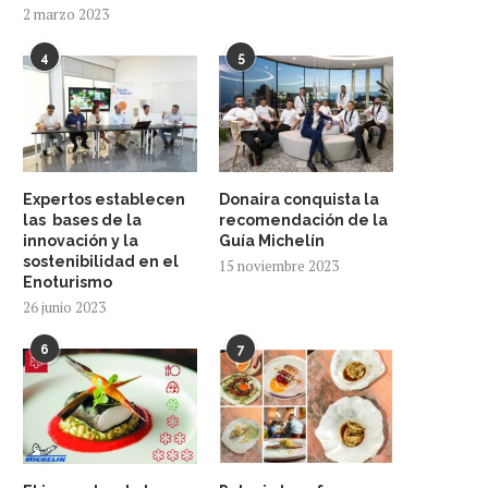
2 marzo 2023
4
5
Expertos establecen
Donaira conquista la
las bases de la
recomendación de la
innovación y la
Guía Michelín
sostenibilidad en el
15 noviembre 2023
Enoturismo
26 junio 2023
6
7