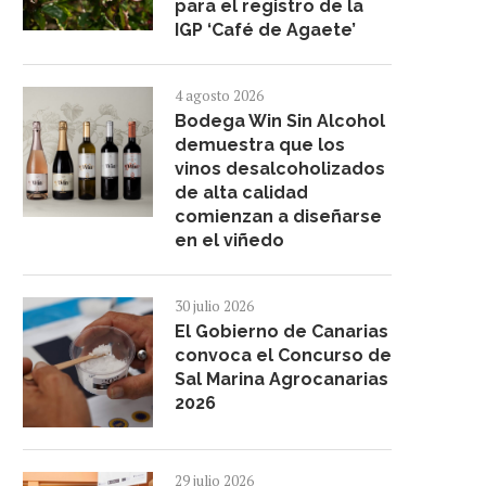
para el registro de la
IGP ‘Café de Agaete’
4 agosto 2026
Bodega Win Sin Alcohol
demuestra que los
vinos desalcoholizados
de alta calidad
comienzan a diseñarse
en el viñedo
30 julio 2026
El Gobierno de Canarias
convoca el Concurso de
Sal Marina Agrocanarias
EL GOBIERNO DE CANARIAS
GMR CANARIAS Y LA U
2026
IMPARTE FORMACIÓN SOBRE
IMPULSAN LA SEGUNDA
VINOS...
15 octubre 2025
18 noviembre 2025
29 julio 2026