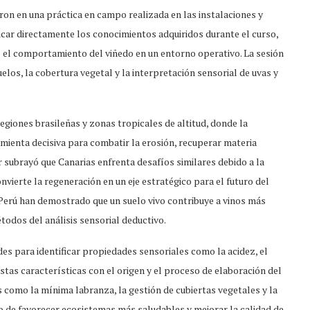
on en una práctica en campo realizada en las instalaciones y
icar directamente los conocimientos adquiridos durante el curso,
o el comportamiento del viñedo en un entorno operativo. La sesión
os, la cobertura vegetal y la interpretación sensorial de uvas y
egiones brasileñas y zonas tropicales de altitud, donde la
mienta decisiva para combatir la erosión, recuperar materia
or subrayó que Canarias enfrenta desafíos similares debido a la
onvierte la regeneración en un eje estratégico para el futuro del
Perú han demostrado que un suelo vivo contribuye a vinos más
odos del análisis sensorial deductivo.
des para identificar propiedades sensoriales como la acidez, el
 estas características con el origen y el proceso de elaboración del
 como la mínima labranza, la gestión de cubiertas vegetales y la
vo de favorecer ecosistemas más saludables y mejorar la calidad de