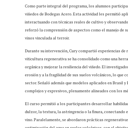
Como parte integral del programa, los alumnos participar
viñedos de Bodegas Acero. Esta actividad les permitió apl
interactuando con técnicas reales de cultivo y observand
reforzó la comprensión de aspectos como el manejo de suel
vinos vinculada al terroir.
Durante su intervención, Cury compartió experiencias de r
viticultura regenerativa se ha consolidado como una herra
orgánica y mejorar la resiliencia del viñedo. El investigad
erosión y a la fragilidad de sus suelos volcánicos, lo que c
sector. Señaló además que modelos aplicados en Brasil y 
complejos y expresivos, plenamente alineados con los mét
El curso permitió a los participantes desarrollar habilida
dulzor, la textura, la astringencia o la finura, conectando
vino. Paralelamente, se abordaron prácticas regenerativas
optimización del agua en suelos volcánicos, con el objeti