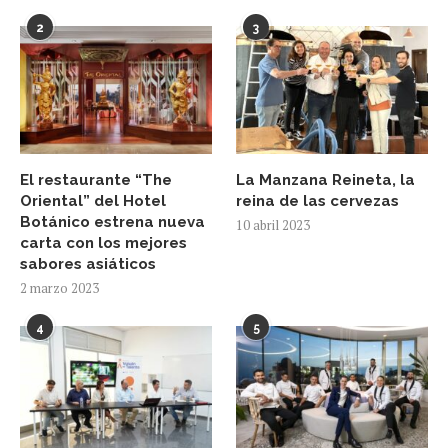
2
3
El restaurante “The
La Manzana Reineta, la
Oriental” del Hotel
reina de las cervezas
Botánico estrena nueva
10 abril 2023
carta con los mejores
sabores asiáticos
2 marzo 2023
4
5