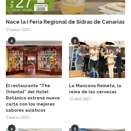
Nace la I Feria Regional de Sidras de Canarias
23 mayo 2023
2
3
El restaurante “The
La Manzana Reineta, la
Oriental” del Hotel
reina de las cervezas
Botánico estrena nueva
10 abril 2023
carta con los mejores
sabores asiáticos
2 marzo 2023
4
5