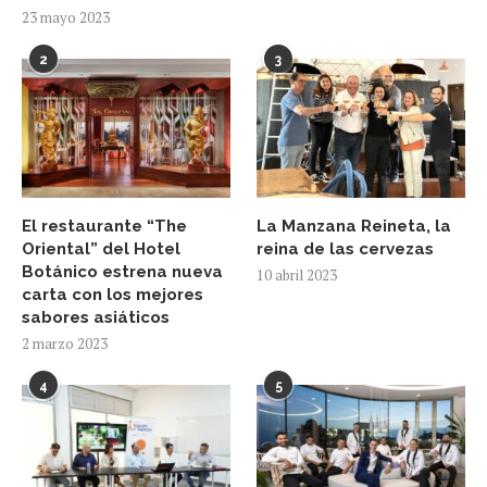
23 mayo 2023
2
3
El restaurante “The
La Manzana Reineta, la
Oriental” del Hotel
reina de las cervezas
Botánico estrena nueva
10 abril 2023
carta con los mejores
sabores asiáticos
2 marzo 2023
4
5