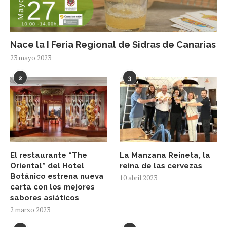
Nace la I Feria Regional de Sidras de Canarias
23 mayo 2023
2
3
El restaurante “The
La Manzana Reineta, la
Oriental” del Hotel
reina de las cervezas
Botánico estrena nueva
10 abril 2023
carta con los mejores
sabores asiáticos
2 marzo 2023