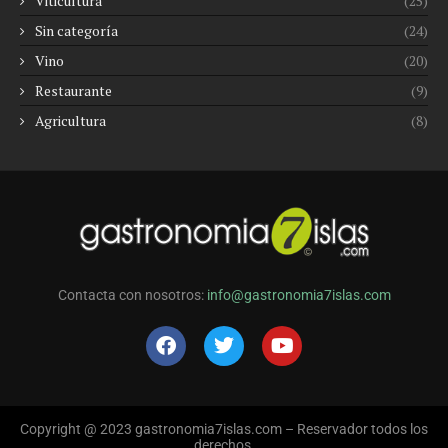
Viticultura
(25)
Sin categoría
(24)
Vino
(20)
Restaurante
(9)
Agricultura
(8)
Contacta con nosotros:
info@gastronomia7islas.com
Copyright @ 2023 gastronomia7islas.com – Reservador todos los
derechos.