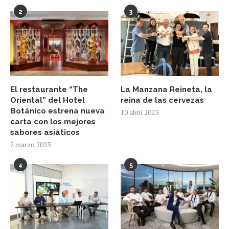
2
3
El restaurante “The
La Manzana Reineta, la
Oriental” del Hotel
reina de las cervezas
Botánico estrena nueva
10 abril 2023
carta con los mejores
sabores asiáticos
2 marzo 2023
4
5