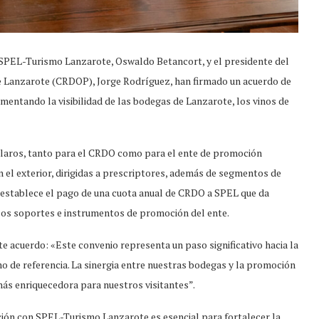
 SPEL-Turismo Lanzarote, Oswaldo Betancort, y el presidente del
e Lanzarote (CRDOP), Jorge Rodríguez, han firmado un acuerdo de
mentando la visibilidad de las bodegas de Lanzarote, los vinos de
 claros, tanto para el CRDO como para el ente de promoción
n el exterior, dirigidas a prescriptores, además de segmentos de
 establece el pago de una cuota anual de CRDO a SPEL que da
los soportes e instrumentos de promoción del ente.
e acuerdo: «Este convenio representa un paso significativo hacia la
 de referencia. La sinergia entre nuestras bodegas y la promoción
 más enriquecedora para nuestros visitantes”.
ción con SPEL-Turismo Lanzarote es esencial para fortalecer la