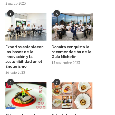
2 marzo 2023
4
5
Expertos establecen
Donaira conquista la
las bases de la
recomendación de la
innovación y la
Guía Michelín
sostenibilidad en el
15 noviembre 2023
Enoturismo
26 junio 2023
6
7