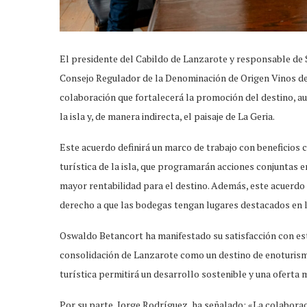
El presidente del Cabildo de Lanzarote y responsable de
Consejo Regulador de la Denominación de Origen Vinos d
colaboración que fortalecerá la promoción del destino, au
la isla y, de manera indirecta, el paisaje de La Geria.
Este acuerdo definirá un marco de trabajo con beneficios
turística de la isla, que programarán acciones conjuntas e
mayor rentabilidad para el destino. Además, este acuerdo
derecho a que las bodegas tengan lugares destacados en 
Oswaldo Betancort ha manifestado su satisfacción con est
consolidación de Lanzarote como un destino de enoturismo
turística permitirá un desarrollo sostenible y una oferta
Por su parte, Jorge Rodríguez, ha señalado: «La colabora