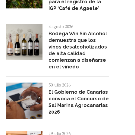
para el registro de la
IGP ‘Café de Agaete’
GF HOTELES UNE IA Y ECONOMÍA
GMR CANARIAS Y EL CD T
CIRCULAR Y...
FEMENINO RENUEVAN
4 agosto 2026
27 julio 2026
16 julio 2026
Bodega Win Sin Alcohol
demuestra que los
vinos desalcoholizados
de alta calidad
comienzan a diseñarse
en el viñedo
30 julio 2026
El Gobierno de Canarias
convoca el Concurso de
Sal Marina Agrocanarias
2026
29 julio 2026