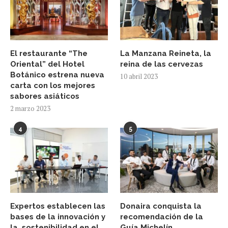
El restaurante “The
La Manzana Reineta, la
Oriental” del Hotel
reina de las cervezas
Botánico estrena nueva
10 abril 2023
carta con los mejores
sabores asiáticos
2 marzo 2023
4
5
Expertos establecen las
Donaira conquista la
bases de la innovación y
recomendación de la
la sostenibilidad en el
Guía Michelín