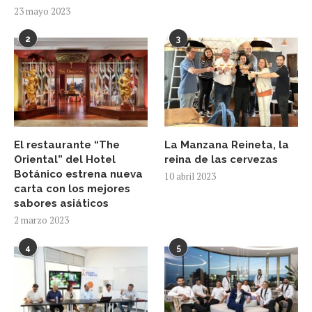
23 mayo 2023
2
3
El restaurante “The
La Manzana Reineta, la
Oriental” del Hotel
reina de las cervezas
Botánico estrena nueva
10 abril 2023
carta con los mejores
sabores asiáticos
2 marzo 2023
4
5