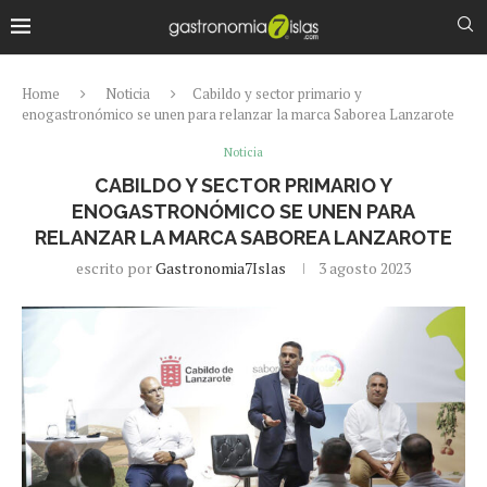
Home
Noticia
Cabildo y sector primario y
enogastronómico se unen para relanzar la marca Saborea Lanzarote
Noticia
CABILDO Y SECTOR PRIMARIO Y
ENOGASTRONÓMICO SE UNEN PARA
RELANZAR LA MARCA SABOREA LANZAROTE
escrito por
Gastronomia7Islas
3 agosto 2023