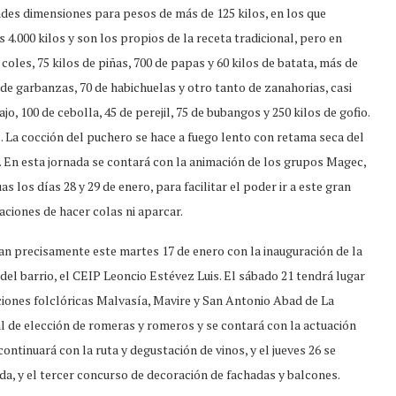
ndes dimensiones para pesos de más de 125 kilos, en los que
 4.000 kilos y son los propios de la receta tradicional, pero en
oles, 75 kilos de piñas, 700 de papas y 60 kilos de batata, más de
0 de garbanzas, 70 de habichuelas y otro tanto de zanahorias, casi
ajo, 100 de cebolla, 45 de perejil, 75 de bubangos y 250 kilos de gofio.
. La cocción del puchero se hace a fuego lento con retama seca del
 En esta jornada se contará con la animación de los grupos Magec,
as los días 28 y 29 de enero, para facilitar el poder ir a este gran
ciones de hacer colas ni aparcar.
an precisamente este martes 17 de enero con la inauguración de la
del barrio, el CEIP Leoncio Estévez Luis. El sábado 21 tendrá lugar
aciones folclóricas Malvasía, Mavire y San Antonio Abad de La
al de elección de romeras y romeros y se contará con la actuación
continuará con la ruta y degustación de vinos, y el jueves 26 se
da, y el tercer concurso de decoración de fachadas y balcones.