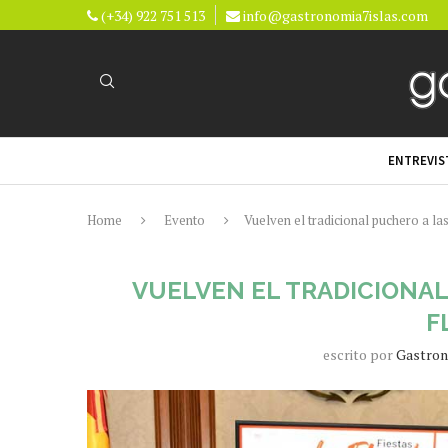
(+34) 922 751 513
info@gastronomia7islas.com
ENTREVIS
Home
Evento
Vuelven el tradicional puchero a las
VUELVEN EL TRADICIONAL
F
escrito por
Gastron