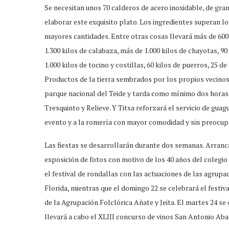
Se necesitan unos 70 calderos de acero inoxidable, de gra
elaborar este exquisito plato. Los ingredientes superan los
mayores cantidades. Entre otras cosas llevará más de 600 c
1.300 kilos de calabaza, más de 1.000 kilos de chayotas, 9
1.000 kilos de tocino y costillas, 60 kilos de puerros, 25 de 
Productos de la tierra sembrados por los propios vecinos
parque nacional del Teide y tarda como mínimo dos horas.
Tresquinto y Relieve. Y Titsa reforzará el servicio de guagu
evento y a la romería con mayor comodidad y sin preocupa
Las fiestas se desarrollarán durante dos semanas. Arranc
exposición de fotos con motivo de los 40 años del colegio 
el festival de rondallas con las actuaciones de las agrup
Florida, mientras que el domingo 22 se celebrará el festiv
de la Agrupación Folclórica Añate y Jeita. El martes 24 se 
llevará a cabo el XLIII concurso de vinos San Antonio Aba