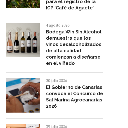
para el registro de la
IGP ‘Café de Agaete’
4 agosto 2026
Bodega Win Sin Alcohol
demuestra que los
vinos desalcoholizados
de alta calidad
comienzan a diseñarse
en el viñedo
30 julio 2026
El Gobierno de Canarias
EL CARMEN DE ARGUINEGUÍN
ALBERTO CHICOTE REIVIN
convoca el Concurso de
CELEBRA SU ASADERO POPULAR...
MEETINGS FESTVAL LAN
Sal Marina Agrocanarias
LA...
14 julio 2026
2026
26 junio 2026
29 julio 2026