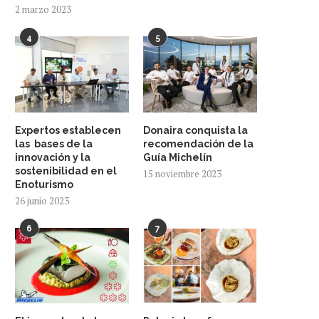
2 marzo 2023
4
5
Expertos establecen
Donaira conquista la
las bases de la
recomendación de la
innovación y la
Guía Michelín
sostenibilidad en el
15 noviembre 2023
Enoturismo
26 junio 2023
6
7