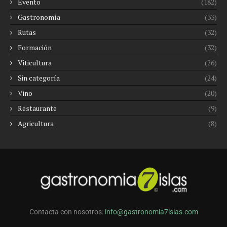
Evento
(182)
Gastronomía
(33)
Rutas
(32)
Formación
(32)
Viticultura
(26)
Sin categoría
(24)
Vino
(20)
Restaurante
(9)
Agricultura
(8)
Contacta con nosotros:
info@gastronomia7islas.com