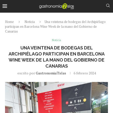
Home
Noticia
Una veintena de bodegas del Archipiélago
participan en Barcelona Wine Week de la mano del Gobierno de
Canarias
Noticia
UNA VEINTENA DE BODEGAS DEL
ARCHIPIÉLAGO PARTICIPAN EN BARCELONA
WINE WEEK DE LA MANO DEL GOBIERNO DE
CANARIAS
escrito por
Gastronomia7Islas
6 febrero 2024