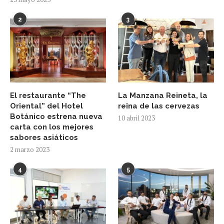
2
3
El restaurante “The
La Manzana Reineta, la
Oriental” del Hotel
reina de las cervezas
Botánico estrena nueva
10 abril 2023
carta con los mejores
sabores asiáticos
2 marzo 2023
4
5