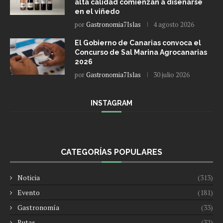
alta calidad comienzan a diseñarse
en el viñedo
por
Gastronomia7Islas
4 agosto 2026
El Gobierno de Canarias convoca el
Concurso de Sal Marina Agrocanarias
2026
por
Gastronomia7Islas
30 julio 2026
INSTAGRAM
CATEGORÍAS POPULARES
Noticia
(313)
Evento
(181)
Gastronomía
(33)
Rutas
(32)