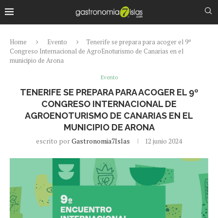
Home
Evento
Tenerife se prepara para acoger el 9º
Congreso Internacional de AgroEnoturismo de Canarias en el
municipio de Arona
Evento
TENERIFE SE PREPARA PARA ACOGER EL 9º
CONGRESO INTERNACIONAL DE
AGROENOTURISMO DE CANARIAS EN EL
MUNICIPIO DE ARONA
escrito por
Gastronomia7Islas
12 junio 2024