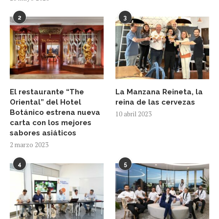
2
3
El restaurante “The
La Manzana Reineta, la
Oriental” del Hotel
reina de las cervezas
Botánico estrena nueva
10 abril 2023
carta con los mejores
sabores asiáticos
2 marzo 2023
4
5