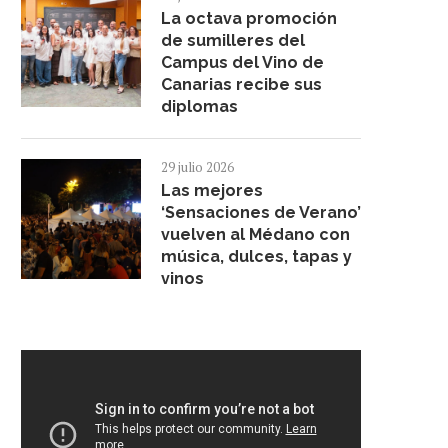
CELEBRA SU ASADERO POPULAR...
MEETINGS FESTVAL LAN
La octava promoción
LA...
14 julio 2026
de sumilleres del
26 junio 2026
Campus del Vino de
Canarias recibe sus
diplomas
29 julio 2026
Las mejores
‘Sensaciones de Verano’
vuelven al Médano con
música, dulces, tapas y
vinos