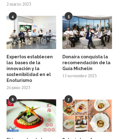
2 marzo 2023
4
5
Expertos establecen
Donaira conquista la
las bases de la
recomendación de la
innovación y la
Guía Michelín
sostenibilidad en el
15 noviembre 2023
Enoturismo
26 junio 2023
6
7