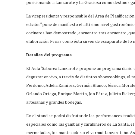
posicionando a Lanzarote y La Graciosa como destinos ga
La vicepresidenta y responsable del Área de Planificación
edición “pone de manifiesto el altísimo nivel gastronómi
cocineros han demostrado, encuentro tras encuentro, que n
elaboración. Ferias como ésta sirven de escaparate de lo 
Detalles del programa
El Aula ‘Saborea Lanzarote’ propone un programa diario que
degustar en vivo, a través de distintos showcookings, el 
Perdomo, Adelia Ramírez, Germán Blanco, Jéssica Morales,
Orlando Ortega, Enrique Martín, Jon Pérez, Julieta Bick
artesanas y grandes bodegas.
En el stand se podrá disfrutar de las performances tradic
especiales como las gambas y carabineros de La Santa, el 
mermeladas, los mantecados o el vermut lanzaroteño. Asi