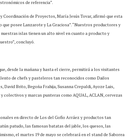
stronómicos de referencia”.
 y Coordinación de Proyectos, María Jesús Tovar, afirmó que esta
co que posee Lanzarote y La Graciosa”. “Nuestros productores y
uestras islas tienen un alto nivel en cuanto a producto y
nuestro”, concluyó.
, desde la mañana y hasta el cierre, permitirá a los visitantes
talento de chefs y pasteleros tan reconocidos como Dailos
 David Brito, Begoña Frahija, Susanna Crepaldi, Ayoze Luis,
er; y colectivos y marcas punteras como AQUAL, ACLAN, cervezas
ionales en directo de Los del Gofio Arráez y productos tan
atún patudo, las famosas batatas del jable, los quesos, las
mismo, el martes 19 de mayo se celebrará en el stand de Saborea