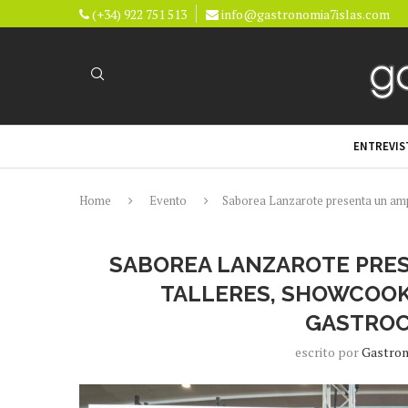
(+34) 922 751 513
info@gastronomia7islas.com
ENTREVIS
Home
Evento
Saborea Lanzarote presenta un amp
SABOREA LANZAROTE PRES
TALLERES, SHOWCOOK
GASTROC
escrito por
Gastron