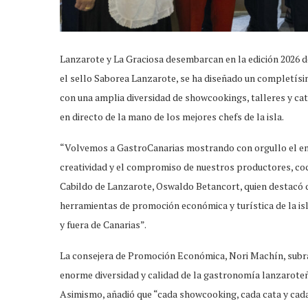
Lanzarote y La Graciosa desembarcan en la edición 2026 d
el sello Saborea Lanzarote, se ha diseñado un completísim
con una amplia diversidad de showcookings, talleres y cat
en directo de la mano de los mejores chefs de la isla.
“Volvemos a GastroCanarias mostrando con orgullo el eno
creatividad y el compromiso de nuestros productores, coc
Cabildo de Lanzarote, Oswaldo Betancort, quien destacó 
herramientas de promoción económica y turística de la is
y fuera de Canarias”.
La consejera de Promoción Económica, Nori Machín, subra
enorme diversidad y calidad de la gastronomía lanzaroteñ
Asimismo, añadió que “cada showcooking, cada cata y cad