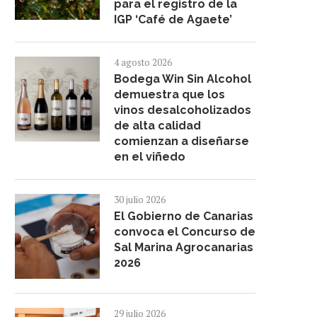
para el registro de la
IGP ‘Café de Agaete’
4 agosto 2026
Bodega Win Sin Alcohol
demuestra que los
vinos desalcoholizados
de alta calidad
comienzan a diseñarse
en el viñedo
30 julio 2026
El Gobierno de Canarias
convoca el Concurso de
Sal Marina Agrocanarias
2026
EL CARMEN DE ARGUINEGUÍN
ALBERTO CHICOTE REIVIN
29 julio 2026