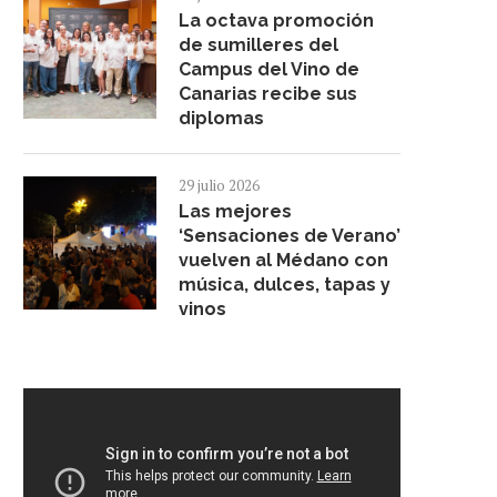
La octava promoción
de sumilleres del
Campus del Vino de
Canarias recibe sus
diplomas
29 julio 2026
Las mejores
‘Sensaciones de Verano’
vuelven al Médano con
música, dulces, tapas y
vinos
RIGOBERTO ALMEIDA (EL
“DEGUSTA SANTA CRUZ” 
PELLIZCO COSTA CALMA,
LA GASTRONOMÍA DE L
FUERTEVENTURA) PARTICIPARÁ...