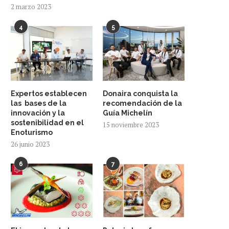
2 marzo 2023
4
5
Expertos establecen
Donaira conquista la
las bases de la
recomendación de la
innovación y la
Guía Michelín
sostenibilidad en el
15 noviembre 2023
Enoturismo
26 junio 2023
6
7