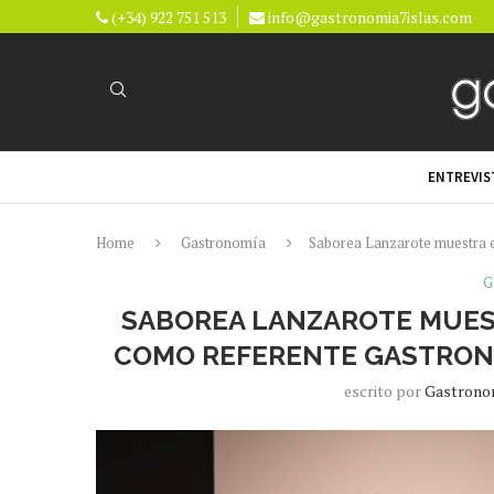
(+34) 922 751 513
info@gastronomia7islas.com
ENTREVIS
Home
Gastronomía
Saborea Lanzarote muestra en
G
SABOREA LANZAROTE MUEST
COMO REFERENTE GASTRONÓ
escrito por
Gastrono