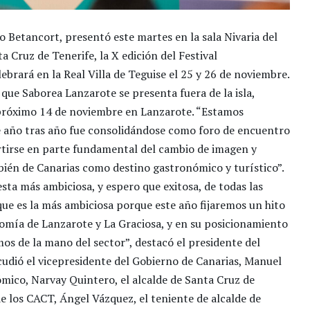
o Betancort, presentó este martes en la sala Nivaria del
 Cruz de Tenerife, la X edición del Festival
rará en la Real Villa de Teguise el 25 y 26 de noviembre.
que Saborea Lanzarote se presenta fuera de la isla,
l próximo 14 de noviembre en Lanzarote. “Estamos
e año tras año fue consolidándose como foro de encuentro
ertirse en parte fundamental del cambio de imagen y
ién de Canarias como destino gastronómico y turístico”.
ta más ambiciosa, y espero que exitosa, de todas las
que es la más ambiciosa porque este año fijaremos un hito
omía de Lanzarote y La Graciosa, y en su posicionamiento
os de la mano del sector”, destacó el presidente del
acudió el vicepresidente del Gobierno de Canarias, Manuel
mico, Narvay Quintero, el alcalde de Santa Cruz de
e los CACT, Ángel Vázquez, el teniente de alcalde de