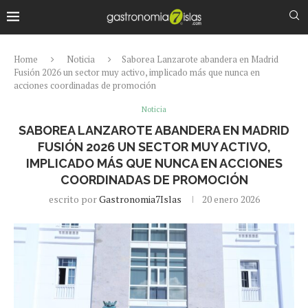
Home
Noticia
Saborea Lanzarote abandera en Madrid
Fusión 2026 un sector muy activo, implicado más que nunca en
acciones coordinadas de promoción
Noticia
SABOREA LANZAROTE ABANDERA EN MADRID
FUSIÓN 2026 UN SECTOR MUY ACTIVO,
IMPLICADO MÁS QUE NUNCA EN ACCIONES
COORDINADAS DE PROMOCIÓN
escrito por
Gastronomia7Islas
20 enero 2026