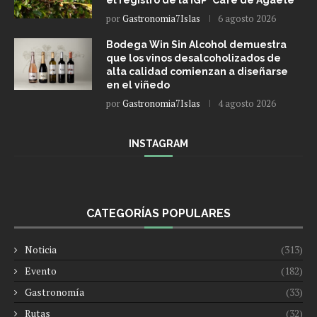
por
Gastronomia7Islas
6 agosto 2026
Bodega Win Sin Alcohol demuestra
que los vinos desalcoholizados de
alta calidad comienzan a diseñarse
en el viñedo
por
Gastronomia7Islas
4 agosto 2026
INSTAGRAM
CATEGORÍAS POPULARES
Noticia
(313)
Evento
(182)
Gastronomía
(33)
Rutas
(32)