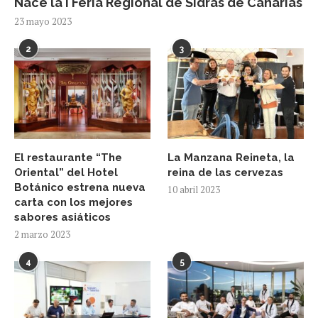
Nace la I Feria Regional de Sidras de Canarias
23 mayo 2023
2
3
El restaurante “The
La Manzana Reineta, la
Oriental” del Hotel
reina de las cervezas
Botánico estrena nueva
10 abril 2023
carta con los mejores
sabores asiáticos
2 marzo 2023
4
5