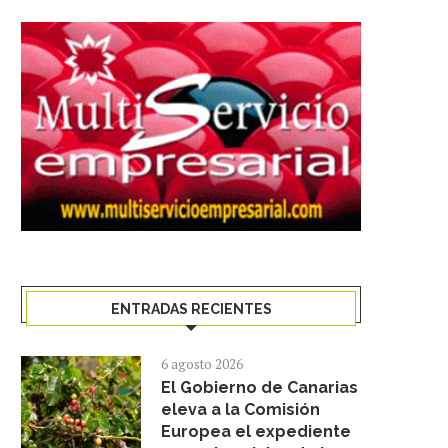
RIGOBERTO ALMEIDA (EL
“DEGUSTA SANTA CRUZ” 
ENTRADAS RECIENTES
PELLIZCO COSTA CALMA,
LA GASTRONOMÍA DE L
FUERTEVENTURA) PARTICIPARÁ...
27 enero 2026
6 agosto 2026
18 mayo 2026
El Gobierno de Canarias
eleva a la Comisión
Europea el expediente