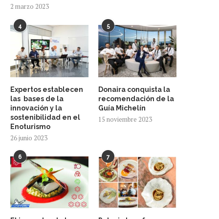
2 marzo 2023
4
5
Expertos establecen
Donaira conquista la
las bases de la
recomendación de la
innovación y la
Guía Michelín
sostenibilidad en el
15 noviembre 2023
Enoturismo
26 junio 2023
6
7