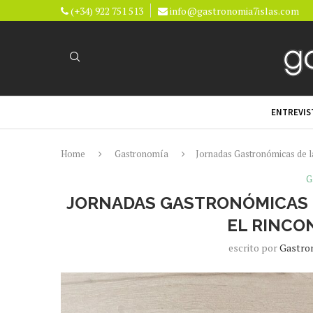
(+34) 922 751 513
info@gastronomia7islas.com
ENTREVIS
Home
Gastronomía
Jornadas Gastronómicas de la
G
JORNADAS GASTRONÓMICAS D
EL RINCO
escrito por
Gastro