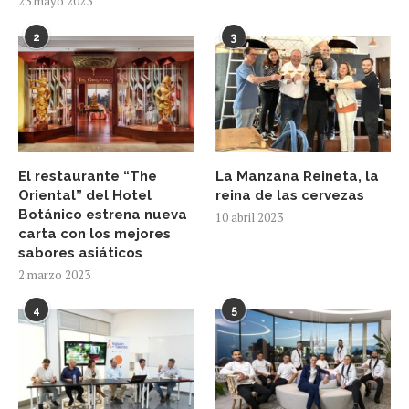
23 mayo 2023
2
3
El restaurante “The
La Manzana Reineta, la
Oriental” del Hotel
reina de las cervezas
Botánico estrena nueva
10 abril 2023
carta con los mejores
sabores asiáticos
2 marzo 2023
4
5