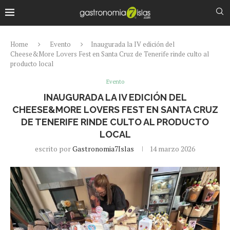
Home
Evento
Inaugurada la IV edición del
Cheese&More Lovers Fest en Santa Cruz de Tenerife rinde culto al
producto local
Evento
INAUGURADA LA IV EDICIÓN DEL
CHEESE&MORE LOVERS FEST EN SANTA CRUZ
DE TENERIFE RINDE CULTO AL PRODUCTO
LOCAL
escrito por
Gastronomia7Islas
14 marzo 2026