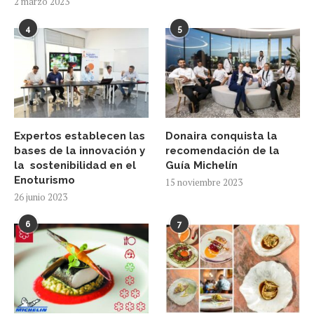
2 marzo 2023
4
5
Expertos establecen las
Donaira conquista la
bases de la innovación y
recomendación de la
la sostenibilidad en el
Guía Michelín
Enoturismo
15 noviembre 2023
26 junio 2023
6
7