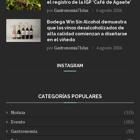
el registro de la IGP ‘Café de Agaete’
por
Gastronomia7Islas
6 agosto 2026
Bodega Win Sin Alcohol demuestra
que los vinos desalcoholizados de
alta calidad comienzan a diseñarse
en el viñedo
por
Gastronomia7Islas
4 agosto 2026
INSTAGRAM
CATEGORÍAS POPULARES
Noticia
(313)
Evento
(182)
Gastronomía
(33)