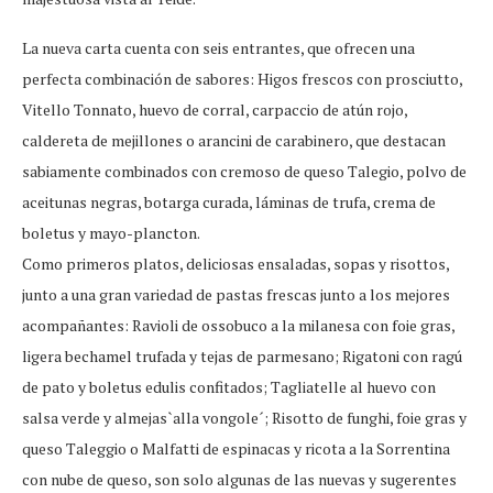
La nueva carta cuenta con seis entrantes, que ofrecen una
perfecta combinación de sabores: Higos frescos con prosciutto,
Vitello Tonnato, huevo de corral, carpaccio de atún rojo,
caldereta de mejillones o arancini de carabinero, que destacan
sabiamente combinados con cremoso de queso Talegio, polvo de
aceitunas negras, botarga curada, láminas de trufa, crema de
boletus y mayo-plancton.
Como primeros platos, deliciosas ensaladas, sopas y risottos,
junto a una gran variedad de pastas frescas junto a los mejores
acompañantes: Ravioli de ossobuco a la milanesa con foie gras,
ligera bechamel trufada y tejas de parmesano; Rigatoni con ragú
de pato y boletus edulis confitados; Tagliatelle al huevo con
salsa verde y almejas`alla vongole´; Risotto de funghi, foie gras y
queso Taleggio o Malfatti de espinacas y ricota a la Sorrentina
con nube de queso, son solo algunas de las nuevas y sugerentes