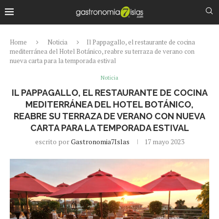
Home
Noticia
Il Pappagallo, el restaurante de cocina
mediterránea del Hotel Botánico, reabre su terraza de verano con
nueva carta para la temporada estival
Noticia
IL PAPPAGALLO, EL RESTAURANTE DE COCINA
MEDITERRÁNEA DEL HOTEL BOTÁNICO,
REABRE SU TERRAZA DE VERANO CON NUEVA
CARTA PARA LA TEMPORADA ESTIVAL
escrito por
Gastronomia7Islas
17 mayo 2023