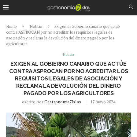
Home
Noticia
Exigen al Gobierno canario que actúe
contra ASPROCAN por no acreditar los requisitos legales de
asociación y reclama la devolución del dinero pagado por los
agricultores
Noticia
EXIGEN AL GOBIERNO CANARIO QUE ACTÚE
CONTRA ASPROCAN POR NO ACREDITAR LOS
REQUISITOS LEGALES DE ASOCIACIÓN Y
RECLAMA LA DEVOLUCIÓN DEL DINERO
PAGADO POR LOS AGRICULTORES
escrito por
Gastronomia7Islas
17 mayo 2024