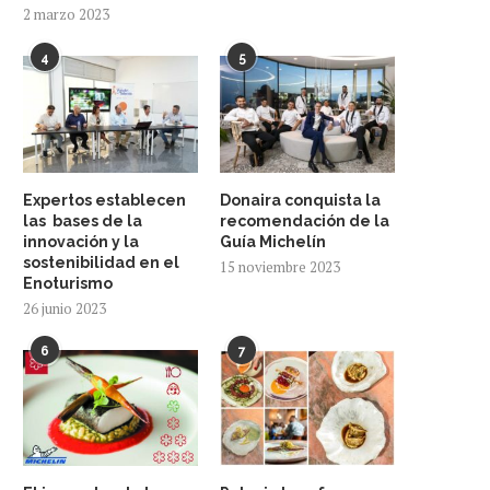
2 marzo 2023
4
5
Expertos establecen
Donaira conquista la
las bases de la
recomendación de la
innovación y la
Guía Michelín
sostenibilidad en el
15 noviembre 2023
Enoturismo
26 junio 2023
6
7