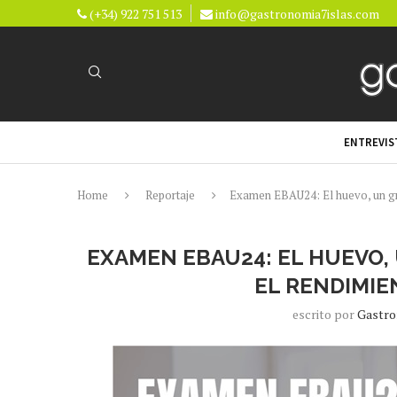
(+34) 922 751 513
info@gastronomia7islas.com
ENTREVIS
Home
Reportaje
Examen EBAU24: El huevo, un gra
EXAMEN EBAU24: EL HUEVO,
EL RENDIMIE
escrito por
Gastro