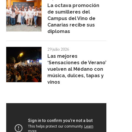
La octava promoción
de sumilleres del
EXPERTOS ESTABLECEN LAS
Campus del Vino de
BASES DE LA INNOVACIÓN Y...
Canarias recibe sus
26 junio 2023
diplomas
29 julio 2026
Las mejores
‘Sensaciones de Verano’
vuelven al Médano con
música, dulces, tapas y
vinos