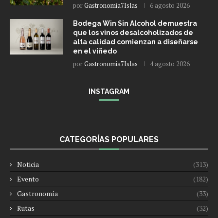
por
Gastronomia7Islas
6 agosto 2026
Bodega Win Sin Alcohol demuestra
que los vinos desalcoholizados de
alta calidad comienzan a diseñarse
en el viñedo
por
Gastronomia7Islas
4 agosto 2026
INSTAGRAM
CATEGORÍAS POPULARES
Noticia
(313)
Evento
(182)
Gastronomía
(33)
Rutas
(32)