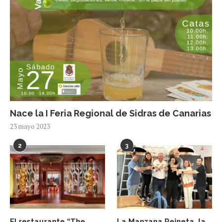
Nace la I Feria Regional de Sidras de Canarias
23 mayo 2023
2
3
El restaurante “The
La Manzana Reineta, la