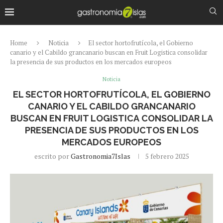
Home
Noticia
El sector hortofrutícola, el Gobierno
canario y el Cabildo grancanario buscan en Fruit Logistica consolidar
la presencia de sus productos en los mercados europeos
Noticia
EL SECTOR HORTOFRUTÍCOLA, EL GOBIERNO
CANARIO Y EL CABILDO GRANCANARIO
BUSCAN EN FRUIT LOGISTICA CONSOLIDAR LA
PRESENCIA DE SUS PRODUCTOS EN LOS
MERCADOS EUROPEOS
escrito por
Gastronomia7Islas
5 febrero 2025