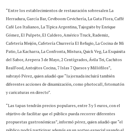
“Entre los establecimientos de restauración sobresalen La
Herradura, García Bar, Ceviboom Cevichería, La Gata Flora, Caffé
Café Los Italianos, La Típica Argentina, Tajogaite by Enrique
Gómez, El Pulpete, El Caldero, Américo Truck, Rademiz,
Cafetería Meijón, Cafetería Churrería El Refugio, La Cocina de Mi
Patio, La Kacharra, La Confronta, Mistura, Quick Veg, La Esquinita
del Sabor, Arepera 3 de Mayo, 2 Centígrados, Ávila Tei, Cachitos
RealFood, Antojitos Cocina, 7 Islas 7 Quesos y Millófilos”,
subrayó Pérez, quien añadió que “la jornada incluirá también
diferentes acciones de dinamización, como photocall, fotomatón
y caricaturas en directo”.
“Las tapas tendrán precios populares, entre 3 y 5 euros, con el
objetivo de facilitar que el público pueda recorrer diferentes
propuestas gastronómicas”, informó pérez, quien añadió que “el
público podrá participar además en un sorteo especial usando el