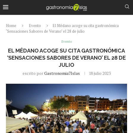
Home
Evento
El Médano acoge su cita gastronómica
‘Sensaciones Sabores de Verano’ el 28 de julio
Evento
EL MÉDANO ACOGE SU CITA GASTRONÓMICA
‘SENSACIONES SABORES DE VERANO’ EL 28 DE
JULIO
escrito por
Gastronomia7Islas
18 julio 2023