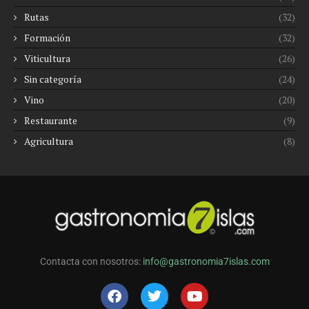
Rutas
(32)
Formación
(32)
Viticultura
(26)
Sin categoría
(24)
Vino
(20)
Restaurante
(9)
Agricultura
(8)
Contacta con nosotros:
info@gastronomia7islas.com