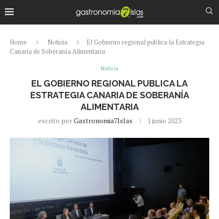
Home
Noticia
El Gobierno regional publica la Estrategia
Canaria de Soberanía Alimentaria
Noticia
EL GOBIERNO REGIONAL PUBLICA LA
ESTRATEGIA CANARIA DE SOBERANÍA
ALIMENTARIA
escrito por
Gastronomia7Islas
1 junio 2023