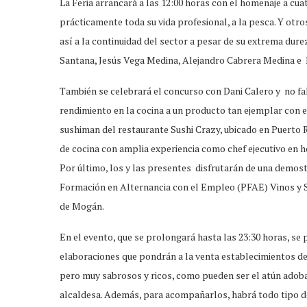
La Feria arrancará a las 12:00 horas con el homenaje a cua
prácticamente toda su vida profesional, a la pesca. Y ot
así a la continuidad del sector a pesar de su extrema dure
Santana, Jesús Vega Medina, Alejandro Cabrera Medina e 
También se celebrará el concurso con Dani Calero y no fa
rendimiento en la cocina a un producto tan ejemplar con el 
sushiman del restaurante Sushi Crazy, ubicado en Puerto Ri
de cocina con amplia experiencia como chef ejecutivo en h
Por último, los y las presentes disfrutarán de una demo
Formación en Alternancia con el Empleo (PFAE) Vinos y Sa
de Mogán.
En el evento, que se prolongará hasta las 23:30 horas, se
elaboraciones que pondrán a la venta establecimientos de
pero muy sabrosos y ricos, como pueden ser el atún adobad
alcaldesa. Además, para acompañarlos, habrá todo tipo de