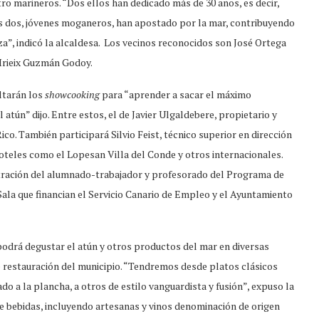
tro marineros. “Dos ellos han dedicado más de 30 años, es decir,
ros dos, jóvenes moganeros, han apostado por la mar, contribuyendo
za”, indicó la alcaldesa. Los vecinos reconocidos son José Ortega
Irieix Guzmán Godoy.
ltarán los
showcooking
para “aprender a sacar el máximo
atún” dijo. Entre estos, el de Javier Ulgaldebere, propietario y
co. También participará Silvio Feist, técnico superior en dirección
oteles como el Lopesan Villa del Conde y otros internacionales.
stración del alumnado-trabajador y profesorado del Programa de
la que financian el Servicio Canario de Empleo y el Ayuntamiento
 podrá degustar el atún y otros productos del mar en diversas
 restauración del municipio. “Tendremos desde platos clásicos
o a la plancha, a otros de estilo vanguardista y fusión”, expuso la
 bebidas, incluyendo artesanas y vinos denominación de origen