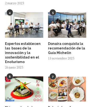
2 marzo 2023
4
5
Expertos establecen
Donaira conquista la
las bases de la
recomendación de la
innovación y la
Guía Michelín
sostenibilidad en el
15 noviembre 2023
Enoturismo
26 junio 2023
6
7