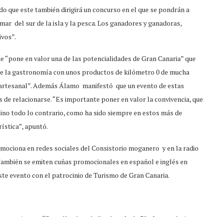
do que este también dirigirá un concurso en el que se pondrán a
mar del sur de la isla y la pesca. Los ganadores y ganadoras,
ivos”.
ue “pone en valor una de las potencialidades de Gran Canaria” que
de la gastronomía con unos productos de kilómetro 0 de mucha
a artesanal”. Además Álamo manifestó que un evento de estas
as de relacionarse. “Es importante poner en valor la convivencia, que
 sino todo lo contrario, como ha sido siempre en estos más de
ística”, apuntó.
omociona en redes sociales del Consistorio moganero y en la radio
. También se emiten cuñas promocionales en español e inglés en
ste evento con el patrocinio de Turismo de Gran Canaria.