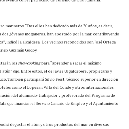
tro marineros. “Dos ellos han dedicado más de 30 años, es decir,
ros dos, jóvenes moganeros, han apostado por la mar, contribuyendo
za”, indicó la alcaldesa. Los vecinos reconocidos son José Ortega
Irieix Guzmán Godoy.
ltarán los
showcooking
para “aprender a sacar el máximo
atún” dijo. Entre estos, el de Javier Ulgaldebere, propietario y
co. También participará Silvio Feist, técnico superior en dirección
oteles como el Lopesan Villa del Conde y otros internacionales.
stración del alumnado-trabajador y profesorado del Programa de
la que financian el Servicio Canario de Empleo y el Ayuntamiento
 podrá degustar el atún y otros productos del mar en diversas