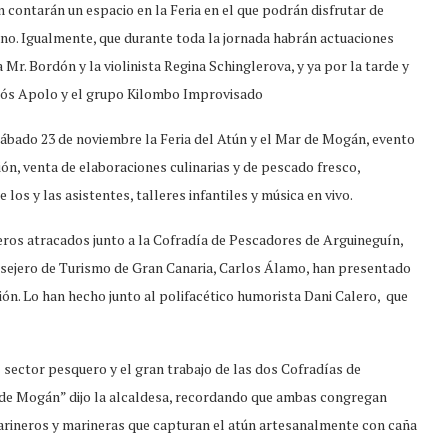
 contarán un espacio en la Feria en el que podrán disfrutar de
ino. Igualmente, que durante toda la jornada habrán actuaciones
Mr. Bordón y la violinista Regina Schinglerova, y ya por la tarde y
aldós Apolo y el grupo Kilombo Improvisado
ábado 23 de noviembre la Feria del Atún y el Mar de Mogán, evento
ión, venta de elaboraciones culinarias y de pescado fresco,
os y las asistentes, talleres infantiles y música en vivo.
ros atracados junto a la Cofradía de Pescadores de Arguineguín,
nsejero de Turismo de Gran Canaria, Carlos Álamo, han presentado
ón. Lo han hecho junto al polifacético humorista Dani Calero, que
l sector pesquero y el gran trabajo de las dos Cofradías de
a de Mogán” dijo la alcaldesa, recordando que ambas congregan
arineros y marineras que capturan el atún artesanalmente con caña