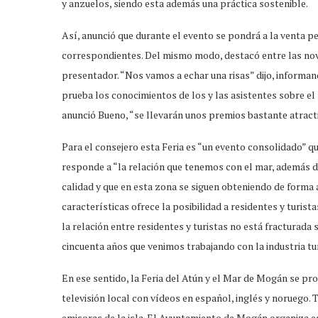
y anzuelos, siendo esta además una práctica sostenible.
Así, anunció que durante el evento se pondrá a la venta p
correspondientes. Del mismo modo, destacó entre las nove
presentador. “Nos vamos a echar una risas” dijo, informan
prueba los conocimientos de los y las asistentes sobre el 
anunció Bueno, “se llevarán unos premios bastante atract
Para el consejero esta Feria es “un evento consolidado” q
responde a “la relación que tenemos con el mar, además 
calidad y que en esta zona se siguen obteniendo de form
características ofrece la posibilidad a residentes y turist
la relación entre residentes y turistas no está fracturada
cincuenta años que venimos trabajando con la industria tur
En ese sentido, la Feria del Atún y el Mar de Mogán se pr
televisión local con vídeos en español, inglés y noruego
emisoras de la isla. El Ayuntamiento de Mogán organiza e