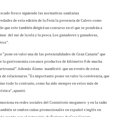
escado fresco siguiendo las normativas sanitarias
dades de esta edición de la Feria la presencia de Calero como
do que este también dirigirá un concurso en el que se pondrán a
mar del sur de la isla y la pesca. Los ganadores y ganadoras,
ivos”.
ue “pone en valor una de las potencialidades de Gran Canaria” que
de la gastronomía con unos productos de kilómetro 0 de mucha
a artesanal”. Además Álamo manifestó que un evento de estas
as de relacionarse. “Es importante poner en valor la convivencia, que
 sino todo lo contrario, como ha sido siempre en estos más de
ística”, apuntó.
omociona en redes sociales del Consistorio moganero y en la radio
. También se emiten cuñas promocionales en español e inglés en
ste evento con el patrocinio de Turismo de Gran Canaria.