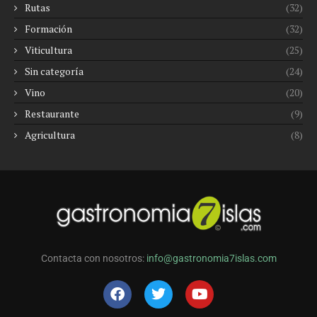
Rutas
(32)
Formación
(32)
Viticultura
(25)
Sin categoría
(24)
Vino
(20)
Restaurante
(9)
Agricultura
(8)
Contacta con nosotros:
info@gastronomia7islas.com