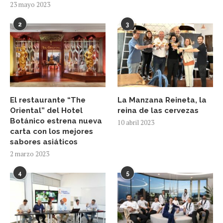
23 mayo 2023
2
3
El restaurante “The
La Manzana Reineta, la
Oriental” del Hotel
reina de las cervezas
Botánico estrena nueva
10 abril 2023
carta con los mejores
sabores asiáticos
2 marzo 2023
4
5