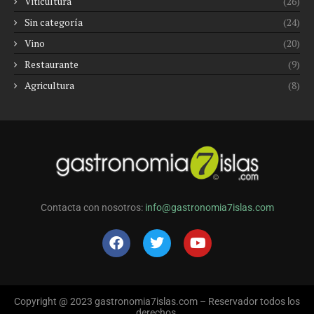
Viticultura
(26)
Sin categoría
(24)
Vino
(20)
Restaurante
(9)
Agricultura
(8)
Contacta con nosotros:
info@gastronomia7islas.com
Copyright @ 2023 gastronomia7islas.com – Reservador todos los
derechos.