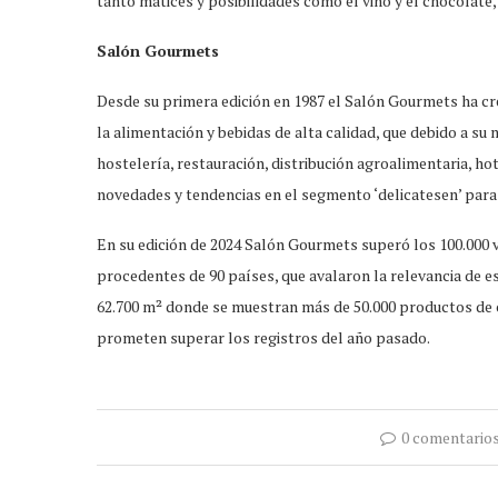
tanto matices y posibilidades como el vino y el chocolate,
Salón Gourmets
Desde su primera edición en 1987 el Salón Gourmets ha cre
la alimentación y bebidas de alta calidad, que debido a su
hostelería, restauración, distribución agroalimentaria, ho
novedades y tendencias en el segmento ‘delicatesen’ para 
En su edición de 2024 Salón Gourmets superó los 100.000 
procedentes de 90 países, que avalaron la relevancia de es
62.700 m² donde se muestran más de 50.000 productos de c
prometen superar los registros del año pasado.
0 comentario