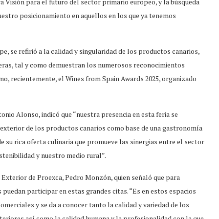
 Visión para el futuro del sector primario europeo, y la búsqueda
estro posicionamiento en aquellos en los que ya tenemos
e, se refirió a la calidad y singularidad de los productos canarios,
teras, tal y como demuestran los numerosos reconocimientos
mo, recientemente, el Wines from Spain Awards 2025, organizado
nio Alonso, indicó que “nuestra presencia en esta feria se
n exterior de los productos canarios como base de una gastronomía
e su rica oferta culinaria que promueve las sinergias entre el sector
ostenibilidad y nuestro medio rural”.
ón Exterior de Proexca, Pedro Monzón, quien señaló que para
s puedan participar en estas grandes citas. “Es en estos espacios
merciales y se da a conocer tanto la calidad y variedad de los
eriores así como la calidad humana y la profesionalidad con la que