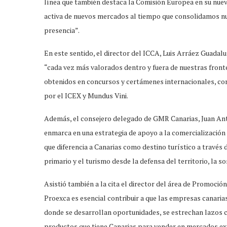
línea que también destaca la Comisión Europea en su nueva
activa de nuevos mercados al tiempo que consolidamos nu
presencia”.
En este sentido, el director del ICCA, Luis Arráez Guadalup
“cada vez más valorados dentro y fuera de nuestras fron
obtenidos en concursos y certámenes internacionales, co
por el ICEX y Mundus Vini.
Además, el consejero delegado de GMR Canarias, Juan Anto
enmarca en una estrategia de apoyo a la comercializació
que diferencia a Canarias como destino turístico a través d
primario y el turismo desde la defensa del territorio, la s
Asistió también a la cita el director del área de Promoci
Proexca es esencial contribuir a que las empresas canaria
donde se desarrollan oportunidades, se estrechan lazos co
productos que tiene Canarias para vender en mercados ext