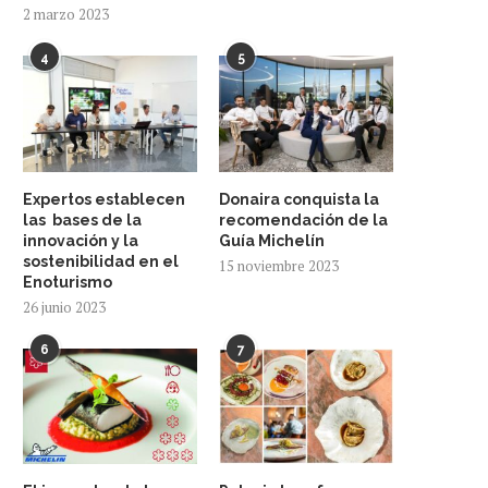
2 marzo 2023
4
5
Expertos establecen
Donaira conquista la
las bases de la
recomendación de la
innovación y la
Guía Michelín
sostenibilidad en el
15 noviembre 2023
Enoturismo
26 junio 2023
6
7