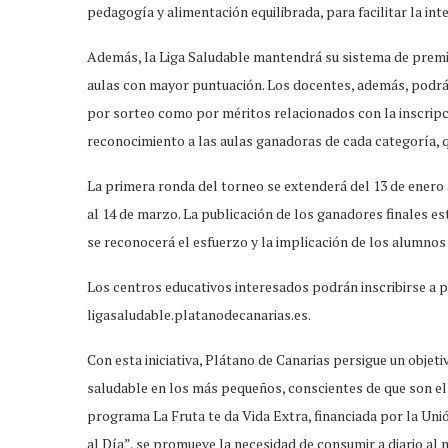
pedagogía y alimentación equilibrada, para facilitar la in
Además, la Liga Saludable mantendrá su sistema de premio
aulas con mayor puntuación. Los docentes, además, podrá
por sorteo como por méritos relacionados con la inscripció
reconocimiento a las aulas ganadoras de cada categoría, q
La primera ronda del torneo se extenderá del 13 de enero a
al 14 de marzo. La publicación de los ganadores finales 
se reconocerá el esfuerzo y la implicación de los alumnos
Los centros educativos interesados podrán inscribirse a p
ligasaludable.platanodecanarias.es.
Con esta iniciativa, Plátano de Canarias persigue un objeti
saludable en los más pequeños, conscientes de que son el
programa La Fruta te da Vida Extra, financiada por la Uni
al Día”, se promueve la necesidad de consumir a diario al 