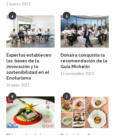
2 marzo 2023
4
5
Expertos establecen
Donaira conquista la
las bases de la
recomendación de la
innovación y la
Guía Michelín
sostenibilidad en el
15 noviembre 2023
Enoturismo
26 junio 2023
6
7