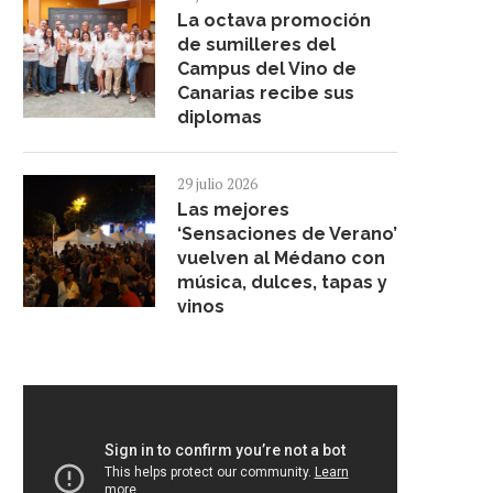
La octava promoción
de sumilleres del
Campus del Vino de
Canarias recibe sus
diplomas
29 julio 2026
Las mejores
‘Sensaciones de Verano’
vuelven al Médano con
música, dulces, tapas y
vinos
GF HOTELES UNE IA Y ECONOMÍA
GMR CANARIAS Y EL CD T
CIRCULAR Y...
FEMENINO RENUEVAN
27 julio 2026
16 julio 2026