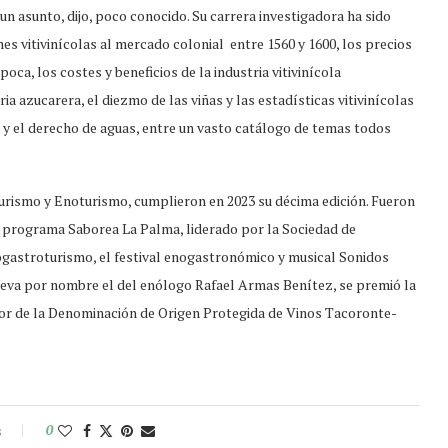
un asunto, dijo, poco conocido. Su carrera investigadora ha sido
es vitivinícolas al mercado colonial entre 1560 y 1600, los precios
oca, los costes y beneficios de la industria vitivinícola
ia azucarera, el diezmo de las viñas y las estadísticas vitivinícolas
ea y el derecho de aguas, entre un vasto catálogo de temas todos
rismo y Enoturismo, cumplieron en 2023 su décima edición. Fueron
 el programa Saborea La Palma, liderado por la Sociedad de
astroturismo, el festival enogastronómico y musical Sonidos
lleva por nombre el del enólogo Rafael Armas Benítez, se premió la
dor de la Denominación de Origen Protegida de Vinos Tacoronte-
s
0