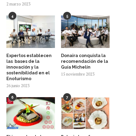
2 marzo 2023
4
5
Expertos establecen
Donaira conquista la
las bases de la
recomendación de la
innovación y la
Guía Michelín
sostenibilidad en el
15 noviembre 2023
Enoturismo
26 junio 2023
6
7