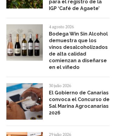
para el registro de la
IGP ‘Café de Agaete’
4 agosto 2026
Bodega Win Sin Alcohol
GF HOTELES UNE IA Y ECONOMÍA
GMR CANARIAS Y EL CD T
demuestra que los
CIRCULAR Y...
FEMENINO RENUEVAN
vinos desalcoholizados
27 julio 2026
16 julio 2026
de alta calidad
comienzan a diseñarse
en el viñedo
30 julio 2026
El Gobierno de Canarias
convoca el Concurso de
Sal Marina Agrocanarias
2026
29 julio 2026